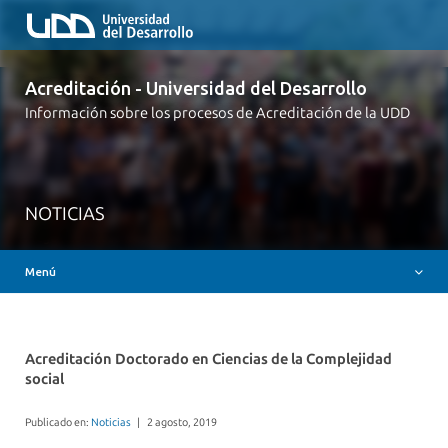
Acreditación - Universidad del Desarrollo
Inicio
Información sobre los procesos de Acreditación de la UDD
Acreditación Institucional
Acreditación Carreras de Pregrado
Acreditación Programas de Postgrado
NOTICIAS
Preguntas Frecuentes
Menú
Contacto
Acreditación Doctorado en Ciencias de la Complejidad
social
Publicado en:
Noticias
|
2 agosto, 2019