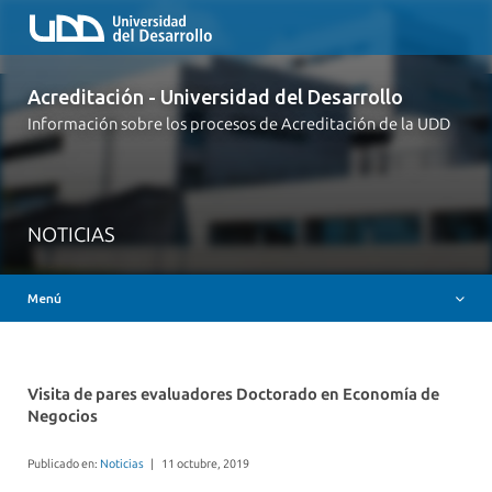
Acreditación - Universidad del Desarrollo
Inicio
Información sobre los procesos de Acreditación de la UDD
Acreditación Institucional
Acreditación Carreras de Pregrado
Acreditación Programas de Postgrado
NOTICIAS
Preguntas Frecuentes
Menú
Contacto
Visita de pares evaluadores Doctorado en Economía de
Negocios
Publicado en:
Noticias
|
11 octubre, 2019