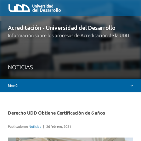
Acreditación - Universidad del Desarrollo
Inicio
Información sobre los procesos de Acreditación de la UDD
Acreditación Institucional
Acreditación Carreras de Pregrado
Acreditación Programas de Postgrado
NOTICIAS
Preguntas Frecuentes
Menú
Contacto
Derecho UDD Obtiene Certificación de 6 años
Publicado en:
Noticias
|
26 febrero, 2021